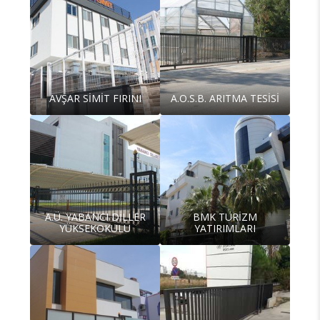
AVŞAR SİMİT FIRINI
A.O.S.B. ARITMA TESİSİ
A.Ü. YABANCI DİLLER
BMK TURİZM
YÜKSEKOKULU
YATIRIMLARI