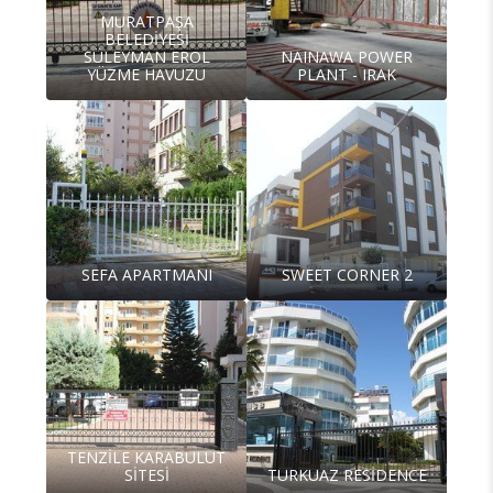
MURATPAŞA
BELEDİYESİ
SÜLEYMAN EROL
NAINAWA POWER
YÜZME HAVUZU
PLANT - IRAK
SEFA APARTMANI
SWEET CORNER 2
TENZİLE KARABULUT
SİTESİ
TURKUAZ RESİDENCE