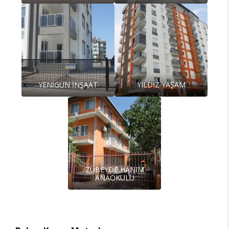
YENİGÜN İNŞAAT
YILDIZ YAŞAM
ZÜBEYDE HANIM
ANAOKULU