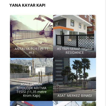
YANA KAYAR KAPI
ANTALYA PORT (9-11
AS YAPI SERAP YAŞAM
m.)
RESİDANCE
ASAT HURMA
BİYOLOJİK ARITMA
TESİSİ (11,35 metre
Krom Kapı)
ASAT MERKEZ BİNASI