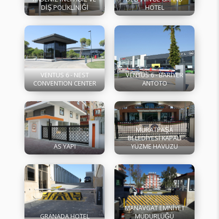
DİŞ POLİKLİNİĞİ
HOTEL
VENTUS 6 - NEST
VENTUS 6 - BARİYER
CONVENTION CENTER
ANTOTO
MURATPAŞA
BELEDİYESİ KAPALI
AS YAPI
YÜZME HAVUZU
MANAVGAT EMNİYET
GRANADA HOTEL
MÜDÜRLÜĞÜ