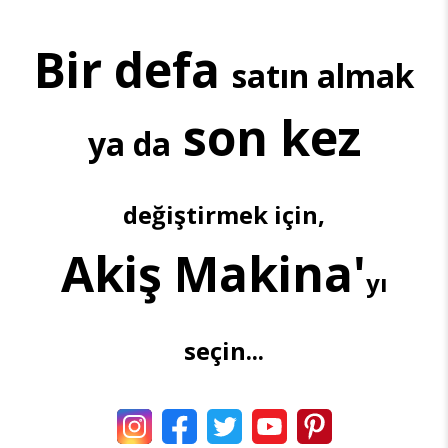
Bir defa
satın almak
son kez
ya da
değiştirmek için,
Akiş Makina'
yı
seçin...