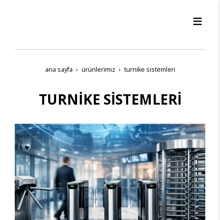
ana sayfa
ürünleri̇mi̇z
turni̇ke si̇stemleri̇
TURNİKE SİSTEMLERİ