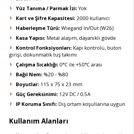
Yüz Tanıma / Parmak İzi:
Yok
Kart ve Şifre Kapasitesi:
2000 kullanıcı
Haberleşme Türü:
Wiegand In/Out (W26)
Kasa Yapısı:
Metal alaşım, dayanıklı gövde
Kontrol Fonksiyonları:
Kapı kontrolü, buton
girişi, dokunmatik tuş takımı
Çalışma Sıcaklığı:
0°C ile +50°C arası
Bağıl Nem:
%20 - %80
Boyutlar:
115 x 75 x 23 mm
Güç Gereksinimi:
12V DC / 0.5A
IP Koruma Sınıfı:
Dış ortam koşullarına uygun
Kullanım Alanları