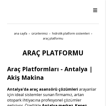
ana sayfa
ürünleri̇mi̇z
hi̇droli̇k platform si̇stemleri̇
araç platformu
ARAÇ PLATFORMU
Araç Platformları - Antalya |
Akiş Makina
Antalya'da araç asansörü çözümleri
arayanlar
için ideal sistemler sunan firmamız, artan
otopark ihtiyacına profesyonel çözümler
getiriyor. Özellikle
Antalya merkez
,
Kepez
,